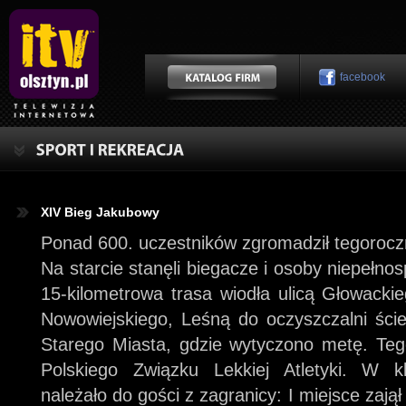
facebook
XIV Bieg Jakubowy
Ponad 600. uczestników zgromadził tegorocz
Na starcie stanęli biegacze i osoby niepełn
15-kilometrowa trasa wiodła ulicą Głowackieg
Nowowiejskiego, Leśną do oczyszczalni ści
Starego Miasta, gdzie wytyczono metę. Teg
Polskiego Związku Lekkiej Atletyki. W kl
należało do gości z zagranicy: I miejsce za