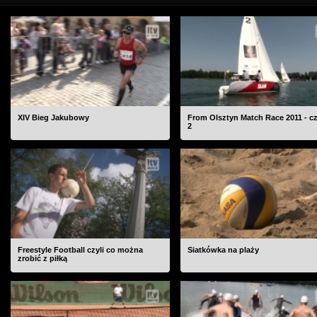
XIV Bieg Jakubowy
From Olsztyn Match Race 2011 - c
2
Freestyle Football czyli co można
Siatkówka na plaży
zrobić z piłką