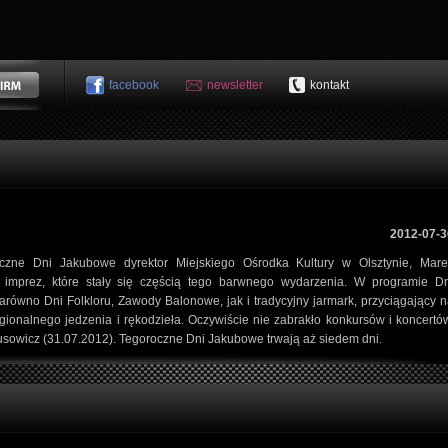
facebook
newsletter
kontakt
2012-07-3
egoroczne Dni Jakubowe dyrektor Miejskiego Ośrodka Kultury w Olsztynie, Mar
 imprez, które stały się częścią tego barwnego wydarzenia. W programie Dn
równo Dni Folkloru, Zawody Balonowe, jak i tradycyjny jarmark, przyciągający 
gionalnego jedzenia i rękodzieła. Oczywiście nie zabrakło konkursów i koncertó
usowicz (31.07.2012). Tegoroczne Dni Jakubowe trwają aż siedem dni.