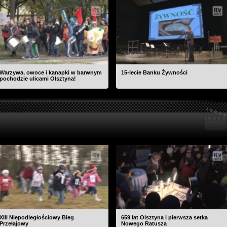
Warzywa, owoce i kanapki w barwnym
15-lecie Banku Żywności
pochodzie ulicami Olsztyna!
XIII Niepodległościowy Bieg
659 lat Olsztyna i pierwsza setka
Przełajowy
Nowego Ratusza