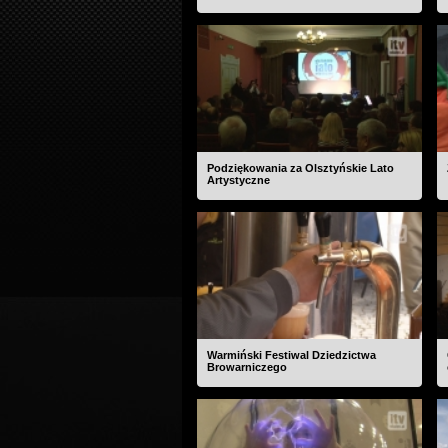
Podziękowania za Olsztyńskie Lato
Artystyczne
Warmiński Festiwal Dziedzictwa
Browarniczego