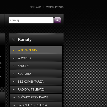
REKLAMA
|
WSPÓŁPRACA
WYDARZENIA
0
WYWIADY
ek
SZKOŁY
i
na
KULTURA
w,
BEZ KOMENTARZA
RADIO W TELEWIZJI
SŁÓWKO PRZY KAWIE
SPORT I REKREACJA