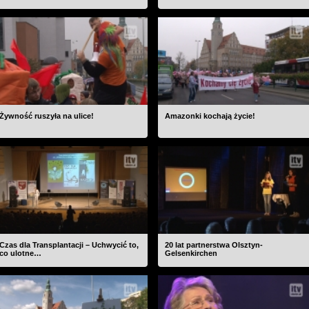
Żywność ruszyła na ulice!
Amazonki kochają życie!
Czas dla Transplantacji – Uchwycić to,
20 lat partnerstwa Olsztyn-
co ulotne…
Gelsenkirchen