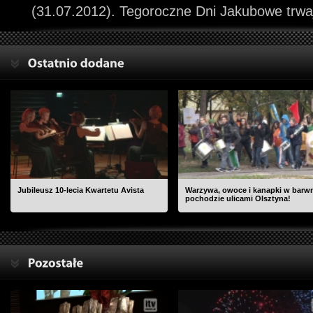
(31.07.2012). Tegoroczne Dni Jakubowe trwa
Jubileusz 10-lecia Kwartetu Avista
Warzywa, owoce i kanapki w bar
pochodzie ulicami Olsztyna!