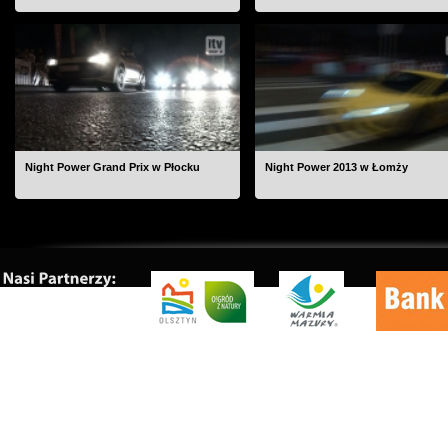
Night Power Grand Prix w Płocku
Night Power 2013 w Łomży
O nas
|
Kontakt
|
Rekl
Copyrig