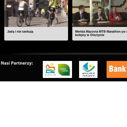
Jadą i nie tankują
Merida Mazovia MTB Marathon po 
kolejny w Olsztynie
O nas
|
Kontakt
|
Rekl
Copyrig