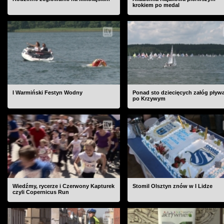
krokiem po medal
I Warmiński Festyn Wodny
Ponad sto dziecięcych załóg pływ
po Krzywym
Wiedźmy, rycerze i Czerwony Kapturek
Stomil Olsztyn znów w I Lidze
czyli Copernicus Run