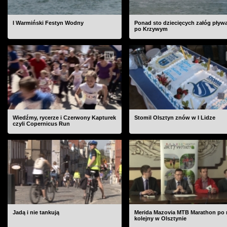
I Warmiński Festyn Wodny
Ponad sto dziecięcych załóg pływ
po Krzywym
Wiedźmy, rycerze i Czerwony Kapturek
Stomil Olsztyn znów w I Lidze
czyli Copernicus Run
Jadą i nie tankują
Merida Mazovia MTB Marathon po 
kolejny w Olsztynie