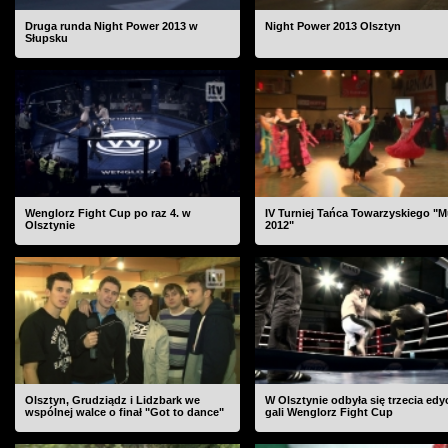
Druga runda Night Power 2013 w
Night Power 2013 Olsztyn
Słupsku
Wenglorz Fight Cup po raz 4. w
IV Turniej Tańca Towarzyskiego "
Olsztynie
2012"
Olsztyn, Grudziądz i Lidzbark we
W Olsztynie odbyła się trzecia edy
wspólnej walce o finał "Got to dance"
gali Wenglorz Fight Cup