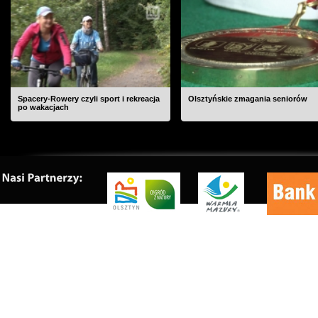
Spacery-Rowery czyli sport i rekreacja
Olsztyńskie zmagania seniorów
po wakacjach
O nas
|
Kontakt
|
Rekl
Copyrig