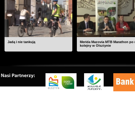
Jadą i nie tankują
Merida Mazovia MTB Marathon po 
kolejny w Olsztynie
O nas
|
Kontakt
|
Rekl
Copyrig