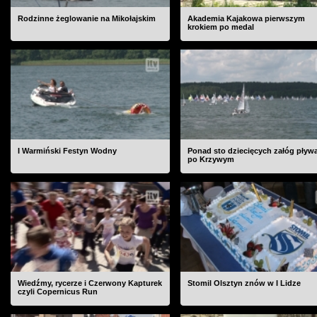
Rodzinne żeglowanie na Mikołajskim
Akademia Kajakowa pierwszym
krokiem po medal
I Warmiński Festyn Wodny
Ponad sto dziecięcych załóg pływ
po Krzywym
Wiedźmy, rycerze i Czerwony Kapturek
Stomil Olsztyn znów w I Lidze
czyli Copernicus Run