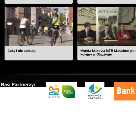
Jadą i nie tankują
Merida Mazovia MTB Marathon po 
kolejny w Olsztynie
O nas
|
Kontakt
|
Rekl
Copyrig