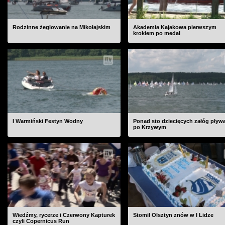
Rodzinne żeglowanie na Mikołajskim
Akademia Kajakowa pierwszym
krokiem po medal
I Warmiński Festyn Wodny
Ponad sto dziecięcych załóg pływ
po Krzywym
Wiedźmy, rycerze i Czerwony Kapturek
Stomil Olsztyn znów w I Lidze
czyli Copernicus Run