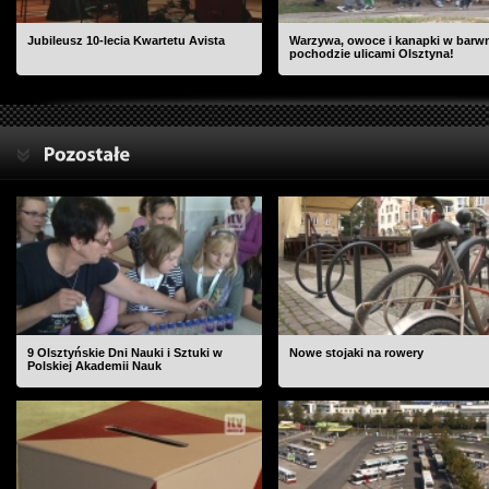
Jubileusz 10-lecia Kwartetu Avista
Warzywa, owoce i kanapki w bar
pochodzie ulicami Olsztyna!
9 Olsztyńskie Dni Nauki i Sztuki w
Nowe stojaki na rowery
Polskiej Akademii Nauk