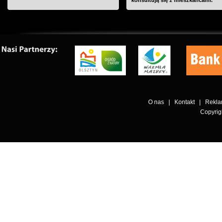
konsultują się z mieszkańcami.
O nas
|
Kontakt
|
Rekl
Copyrig