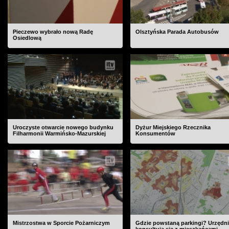
Pieczewo wybrało nową Radę
Olsztyńska Parada Autobusów
Osiedlową
Uroczyste otwarcie nowego budynku
Dyżur Miejskiego Rzecznika
Filharmonii Warmińsko-Mazurskiej
Konsumentów
Mistrzostwa w Sporcie Pożarniczym
Gdzie powstaną parkingi? Urzędn