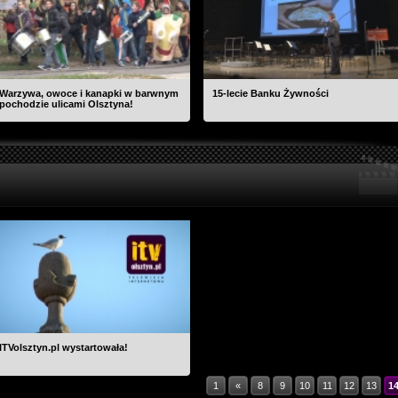
Warzywa, owoce i kanapki w barwnym
15-lecie Banku Żywności
pochodzie ulicami Olsztyna!
ITVolsztyn.pl wystartowała!
1
«
8
9
10
11
12
13
1