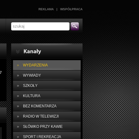
REKLAMA
|
WSPÓŁPRACA
WYDARZENIA
7
WYWIADY
SZKOŁY
KULTURA
BEZ KOMENTARZA
RADIO W TELEWIZJI
SŁÓWKO PRZY KAWIE
SPORT I REKREACJA