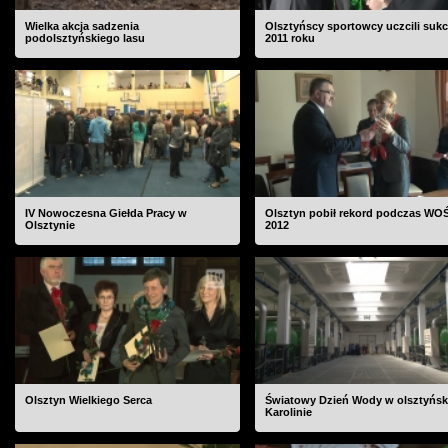
Wielka akcja sadzenia
Olsztyńscy sportowcy uczcili suk
podolsztyńskiego lasu
2011 roku
IV Nowoczesna Giełda Pracy w
Olsztyn pobił rekord podczas WO
Olsztynie
2012
Olsztyn Wielkiego Serca
Światowy Dzień Wody w olsztyńs
Karolinie