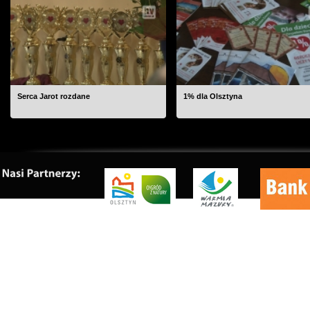
Serca Jarot rozdane
1% dla Olsztyna
O nas
|
Kontakt
|
Rekl
Copyrig