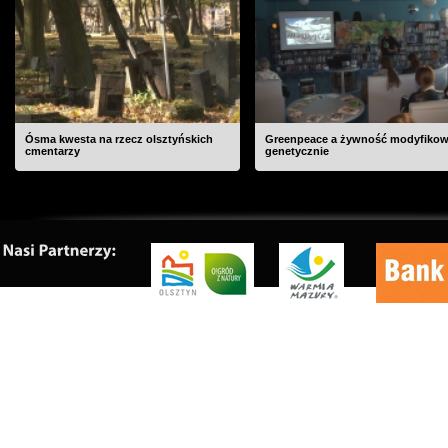
Ósma kwesta na rzecz olsztyńskich
Greenpeace a żywność modyfiko
cmentarzy
genetycznie
O nas
|
Kontakt
|
Rekl
Copyrig