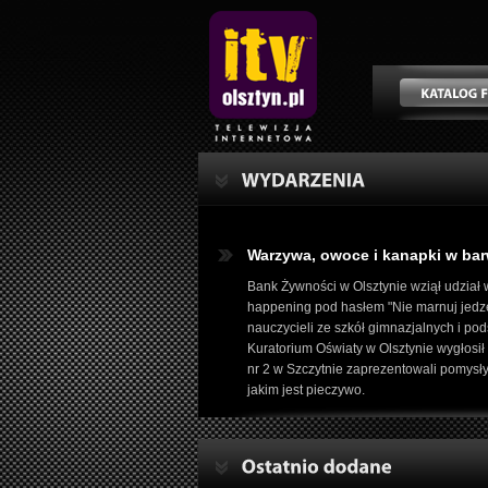
Warzywa, owoce i kanapki w ba
Bank Żywności w Olsztynie wziął udział
happening pod hasłem "Nie marnuj jedze
nauczycieli ze szkół gimnazjalnych i 
Kuratorium Oświaty w Olsztynie wygłosi
nr 2 w Szczytnie zaprezentowali pomysł
jakim jest pieczywo.