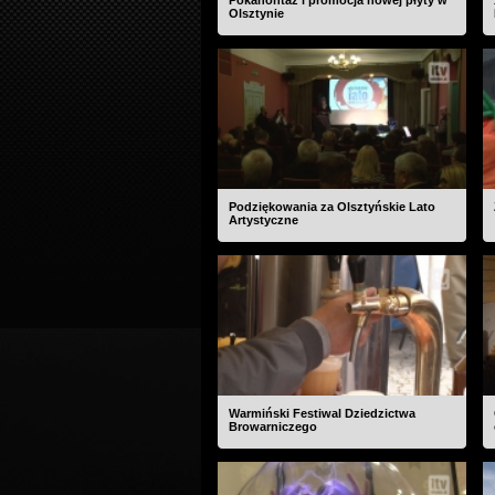
Pokahontaz i promocja nowej płyty w
Olsztynie
Podziękowania za Olsztyńskie Lato
Artystyczne
Warmiński Festiwal Dziedzictwa
Browarniczego