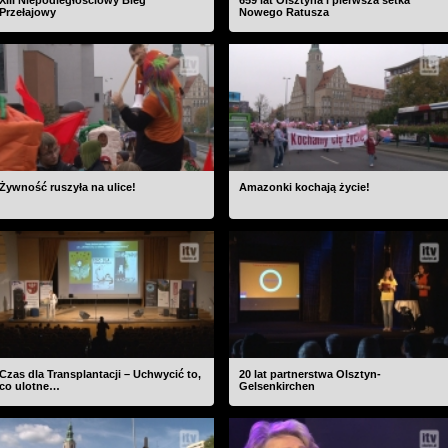
XIII Niepodległościowy Bieg
659 lat Olsztyna i pierwsza setka
Przełajowy
Nowego Ratusza
Żywność ruszyła na ulice!
Amazonki kochają życie!
Czas dla Transplantacji – Uchwycić to,
20 lat partnerstwa Olsztyn-
co ulotne…
Gelsenkirchen