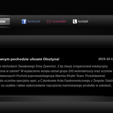
facebook
newsletter
kontakt
rwnym pochodzie ulicami Olsztyna!
2015-10-1
 w obchodach Światowego Dnia Żywności. Z tej okazji zorganizował edukacyjny
nia w szkole!" W wydarzeniu wzięła udział grupa 200 wolontariuszy oraz uczniów 
podstawowych! Pochód poprowadziłagrupa Warmia Rhytm Team. Przedstawiciel
ł do uczniów specjalny apel, a Członkowie Koła Gastronomicznego z Zespołu Szkół
y na szybkie i łatwe wykorzystanie najczęściej marnowanego produktu w szkołach,