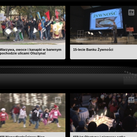
Warzywa, owoce i kanapki w barwnym
15-lecie Banku Żywności
pochodzie ulicami Olsztyna!