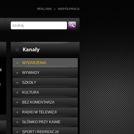
REKLAMA
|
WSPÓŁPRACA
WYDARZENIA
8
WYWIADY
SZKOŁY
i
KULTURA
BEZ KOMENTARZA
RADIO W TELEWIZJI
SŁÓWKO PRZY KAWIE
SPORT I REKREACJA